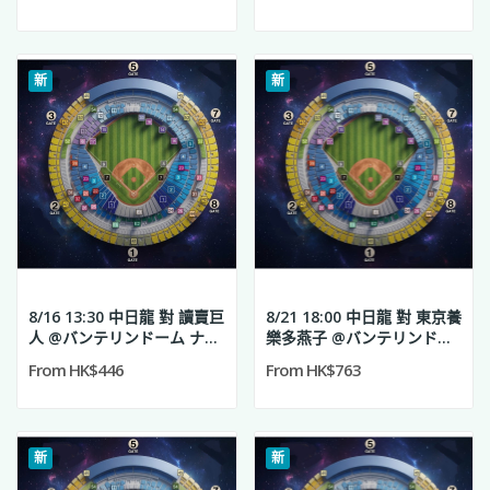
新
新
8/16 13:30 中日龍 對 讀賣巨
8/21 18:00 中日龍 對 東京養
人 @バンテリンドーム ナゴ
樂多燕子 @バンテリンドー
ヤ
ム ナゴヤ
From HK$446
From HK$763
新
新