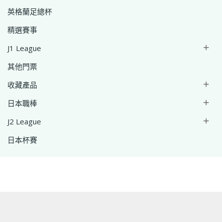
英格蘭足總杯
精選賽事
J1 League

其他門票
收藏產品

日本職棒

J2 League

日本杯賽