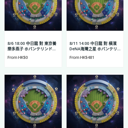
8/6 18:00 中日龍 對 東京養
8/11 14:00 中日龍 對 橫濱
樂多燕子 @バンテリンドー
DeNA海灣之星 @バンテリ
ム ナゴヤ
ンドーム ナゴヤ
From HK$0
From HK$481