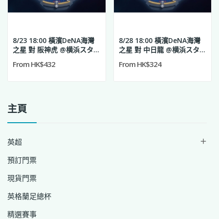
8/23 18:00 橫濱DeNA海灣
8/28 18:00 橫濱DeNA海灣
之星 對 阪神虎 @横浜スタジ
之星 對 中日龍 @横浜スタジ
アム
アム
From HK$432
From HK$324
主頁
英超

預訂門票
現貨門票
英格蘭足總杯
精選賽事