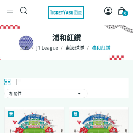
0
浦和紅鑽
主頁
J1 League
東 邊 球 隊
浦和紅鑽

相關性
新
新