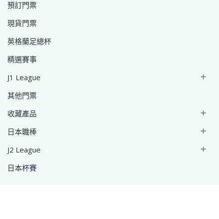
預訂門票
現貨門票
英格蘭足總杯
精選賽事
J1 League

其他門票
收藏產品

日本職棒

J2 League

日本杯賽