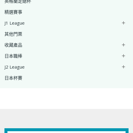
英格蘭足總杯
精選賽事
J1 League

其他門票
收藏產品

日本職棒

J2 League

日本杯賽