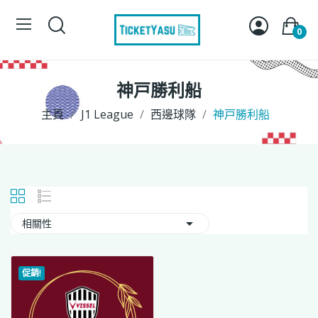
0
神戸勝利船
主頁
J1 League
西邊 球 隊
神戸勝利船

相關性
促銷!