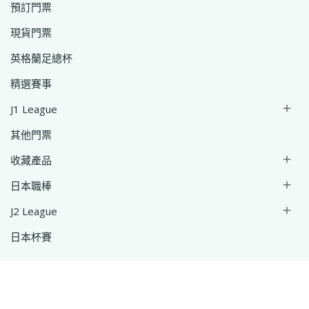
預訂門票
現貨門票
英格蘭足總杯
精選賽事
J1 League

其他門票
收藏產品

日本職棒

J2 League

日本杯賽